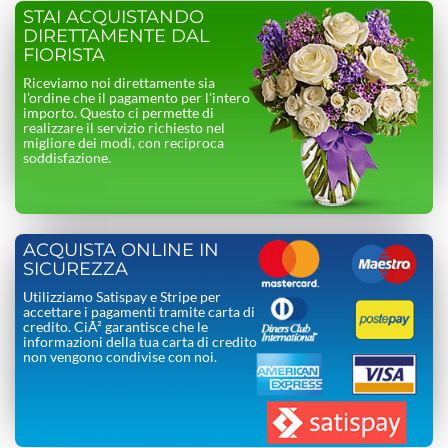
STAI ACQUISTANDO
DIRETTAMENTE DAL
FIORISTA
Riceviamo noi direttamente sia
l’ordine che il pagamento per l’intero
importo. Questo ci permette di
realizzare il servizio richiesto nel
migliore dei modi, con reciproca
soddisfazione.
ACQUISTA ONLINE IN
SICUREZZA
Utilizziamo Satispay e Stripe per
accettare i pagamenti tramite carta di
credito. CiÃ² garantisce che le
informazioni della tua carta di credito
non vengono condivise con noi.