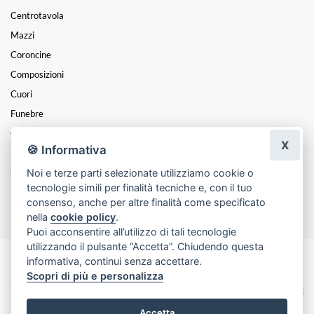
Centrotavola
Mazzi
Coroncine
Composizioni
Cuori
Funebre
Orchidea
X
🍪 Informativa
Natale
Noi e terze parti selezionate utilizziamo cookie o
San Valentino
tecnologie simili per finalità tecniche e, con il tuo
Festa Della Donna
consenso, anche per altre finalità come specificato
nella
cookie policy
.
Puoi acconsentire all’utilizzo di tali tecnologie
utilizzando il pulsante “Accetta”. Chiudendo questa
informativa, continui senza accettare.
Made with
by
Infoser.it
-
Realizzazione Siti ecommerce per Fioristi
- ©
Scopri di più e personalizza
2026
Privacy Policy
Cookie Policy
Termini e Condizioni
Accetta