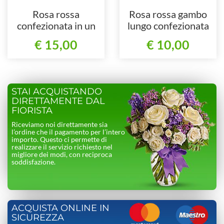
Rosa rossa
Rosa rossa gambo
confezionata in un
lungo confezionata
elegante sacchetto
singolarmente
€ 15,00
€ 10,00
STAI ACQUISTANDO
DIRETTAMENTE DAL
FIORISTA
Riceviamo noi direttamente sia
l’ordine che il pagamento per l’intero
importo. Questo ci permette di
realizzare il servizio richiesto nel
migliore dei modi, con reciproca
soddisfazione.
ACQUISTA ONLINE IN
SICUREZZA